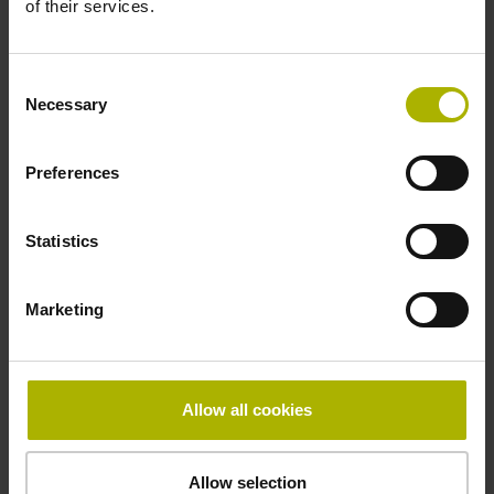
of their services.
Vorgabe der Spurfolge UVW für die
elektronische Motorkommutierung für
Motoren mit bis zu 32
Consent
Motorpolpaaren
Necessary
Selection
RENCO-Drehgeber werden von
Preferences
HEIDENHAIN
produziert und auch
weltweit vertrieben. Damit profitieren
RENCO-Drehgeber vom umfassenden
Statistics
HEIDENHAIN-Know-how in der
Entwicklung und Fertigung von
Messgeräten. HEIDENHAIN entwickelt
Marketing
und produziert Längen- und
Winkelmessgeräte, Drehgeber,
Positionsanzeigen und numerische
Allow all cookies
Steuerungen für anspruchsvolle
Positionieraufgaben.
Allow selection