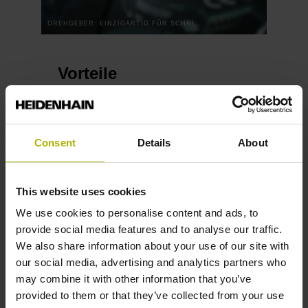
DREHGEBER: EINZIGARTIG FÜR SCHRITT- UND BLDC-MOTOREN | RENCO
Vorteile
Einfache und schnelle Montage dank
der integrierten Montagehilfe
Consent
Details
About
Elektronische Justage der
Motorkommutierungssignale auf
Knopfdruck
This website uses cookies
Sicherer und zuverlässiger Betrieb
We use cookies to personalise content and ads, to
durch Überwachungs- und
provide social media features and to analyse our traffic.
Diagnosefunktionen, die
We also share information about your use of our site with
inkrementale Drehgeber so erstmals
our social media, advertising and analytics partners who
bieten
may combine it with other information that you’ve
Exakte Erfassung der Rotorlage von
provided to them or that they’ve collected from your use
BLDC-Motoren und sehr genaue